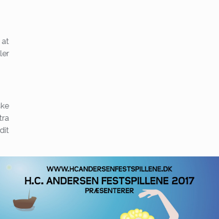
 at
ler
ske
tra
dit