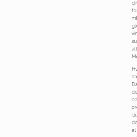
di
fo
mi
gl
vi
su
al
Me
Hv
ha
Da
de
b
pr
il
de
at