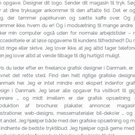
n opgave. Designer dit logo. Sender dit magasin til tryk. Sø
r at dine tryksager ankommer til den aftalte tid. Det er o
g, der tømmer papirkurven og sætte kaffe over. Og 
emmer ikke, hvem du er! Og i modsætning til mange andre,
rker min computer også uden for normale arbejdstider – 
cceskriterie er at løse opgaverne til kundens tilfredshed!! Du
tid ringe eller skrive. Jeg lover ikke, at jeg altid tager telefon
n jeg lover altid at vende tilbage til dig hurtigst muligt.
is du leder efter en freelance grafisk designer i Danmark, er
vnet det rette sted. Find den helt rigtige grafiske designe
nmark her. Jeg er intet mindre end ekspert indenfor graf
sign i Danmark. Jeg løser alle opgaver fra visitkort til gi
annere … og midt imellem er der grafisk opsætning 
oduktion af brochurer, plakater, annoncer, magasin
lustrationer, web-designs, messematerialer, bil-deko’er … og 
t andet. Jeg hjælper både med den grafiske opsætning og 
 indhente de bedste tryktilbud. Jeg hjælper også gerne med