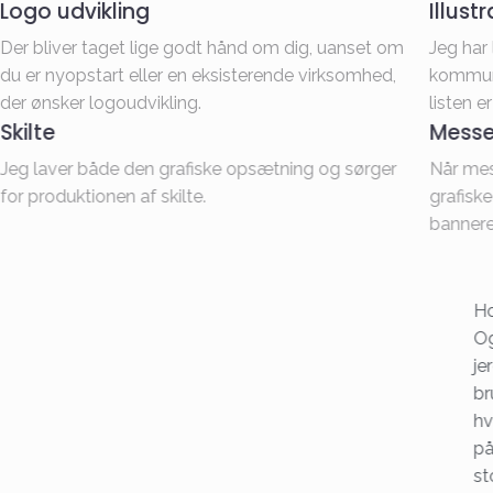
Logo udvikling
Illust
Der bliver taget lige godt hånd om dig, uanset om
Jeg har 
du er nyopstart eller en eksisterende virksomhed,
kommune
der ønsker logoudvikling.
listen er
Skilte
Messe
Jeg laver både den grafiske opsætning og sørger
Når mes
for produktionen af skilte.
grafisk
bannere,
Ho
Og
je
br
hv
på
st