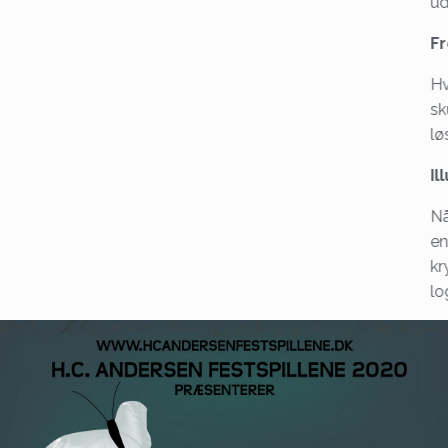
ud
Fr
Hv
sk
lø
Il
Nå
en
kr
lo