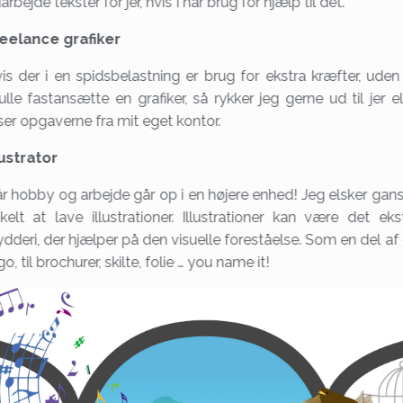
arbejde tekster for jer, hvis I har brug for hjælp til dét.
eelance grafiker
is der i en spidsbelastning er brug for ekstra kræfter, uden
ulle fastansætte en grafiker, så rykker jeg gerne ud til jer el
ser opgaverne fra mit eget kontor.
lustrator
r hobby og arbejde går op i en højere enhed! Jeg elsker gan
kelt at lave illustrationer. Illustrationer kan være det eks
ydderi, der hjælper på den visuelle foreståelse. Som en del af 
go, til brochurer, skilte, folie … you name it!