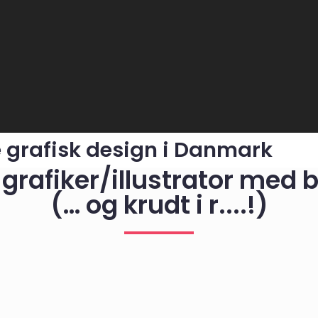
 grafisk design i Danmark
grafiker/illustrator med 
(… og krudt i r....!)