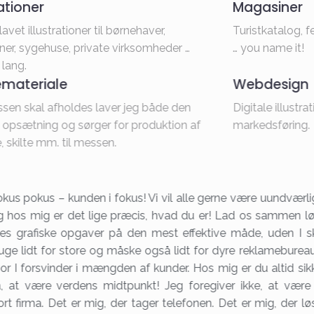
rationer
Magasiner
lavet illustrationer til børnehaver,
Turistkatalog, 
r, sygehuse, private virksomheder …
… you name it!
 lang.
materiale
Webdesign
sen skal afholdes laver jeg både den
Digitale illustrat
e opsætning og sørger for produktion af
markedsføring.
 skilte mm. til messen.
kus pokus – kunden i fokus! Vi vil alle gerne være uundværli
 hos mig er det lige præcis, hvad du er! Lad os sammen l
res grafiske opgaver på den mest effektive måde, uden I s
uge lidt for store og måske også lidt for dyre reklamebureau
or I forsvinder i mængden af kunder. Hos mig er du altid sik
, at være verdens midtpunkt! Jeg foregiver ikke, at være
ort firma. Det er mig, der tager telefonen. Det er mig, der lø