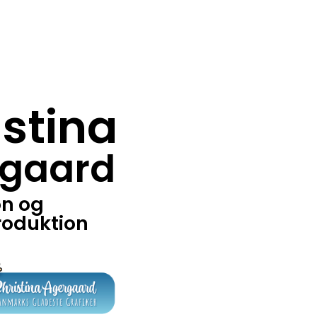
istina
gaard
on og
roduktion