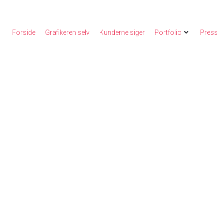
Forside
Grafikeren selv
Kunderne siger
Portfolio
Press