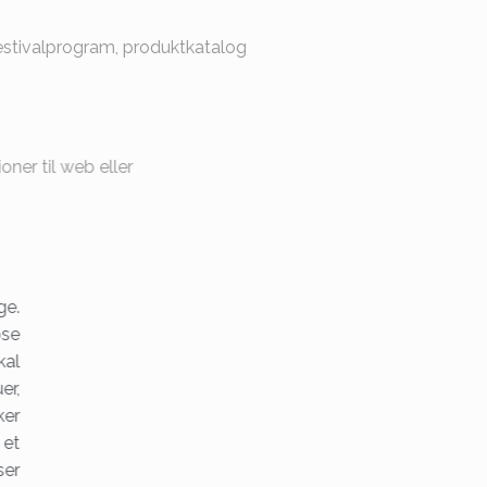
festivalprogram, produktkatalog
ioner til web eller
ge.
øse
kal
er,
ker
 et
ser