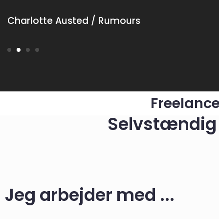
Charlotte Austed / Rumours
1
2
3
4
Freelance
Selvstændig 
Jeg arbejder med ...