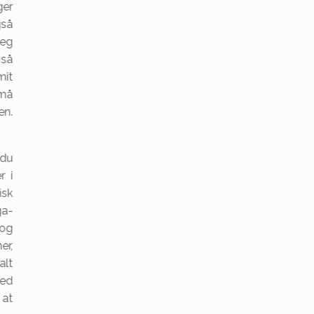
ger
gså
jeg
 så
mit
 må
en.
 du
r i
isk
ga-
og
er,
alt
med
 at