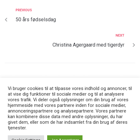
PREVIOUS
50 års fødselsdag
NEXT
Christina Agergaard med tigerdyr
Vi bruger cookies til at tilpasse vores indhold og annoncer, til
at vise dig funktioner til sociale medier og til at analysere
vores trafik. Vi deler også oplysninger om din brug af vores
Find mig på Facebook, hvor I kan holde jer opdateret med
hjemmeside med vores partnere inden for sociale medier,
annonceringspartnere og analysepartnere. Vores partnere
både nye designs og illustrationer
kan kombinere disse data med andre oplysninger, du har
givet dem, eller som de har indsamlet fra din brug af deres
tjenester.