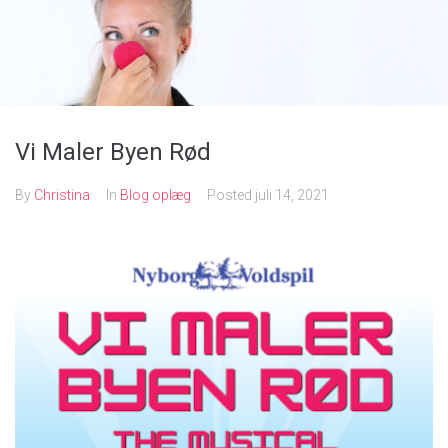
Forside
Grafikeren selv
Vi Maler Byen Rød
By
Christina
In
Blog oplæg
Posted
juli 14, 2021
Kunderne siger
Portfolio
Presseklip
Blog
Kontakt